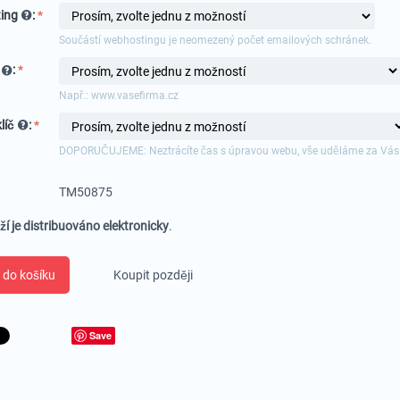
ing
:
Součástí webhostingu je neomezený počet emailových schránek.
a
:
Např.: www.vasefirma.cz
líč
:
DOPORUČUJEME: Neztrácíte čas s úpravou webu, vše uděláme za Vás
TM50875
ží je distribuováno elektronicky
.
 do košíku
Koupit později
Save