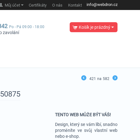
info@webdron.cz
Můj účet
Certifikáty
O nás
Kontakt
342
Po - Pá 09:00 - 18:00
Košík je prázdný
o zavolání
421
na
582
#50875
TENTO WEB MŮŽE BÝT VÁŠ!
Design, který se vám líbí, snadno
proměníte ve svůj vlastní web
nebo e-shop.