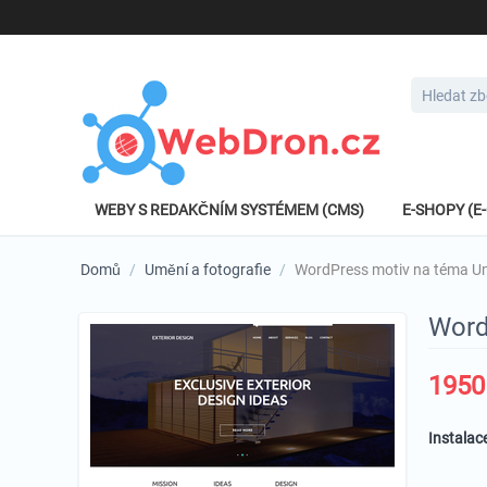
WEBY S REDAKČNÍM SYSTÉMEM (CMS)
E-SHOPY (
Domů
/
Umění a fotografie
/
WordPress motiv na téma Um
Word
1950
Instalac