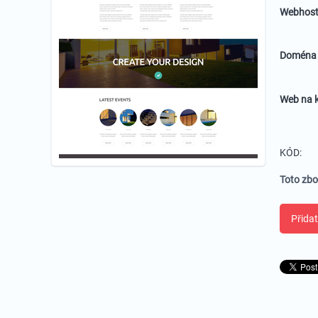
Webhost
Domén
Web na k
KÓD:
Toto zbo
Přidat