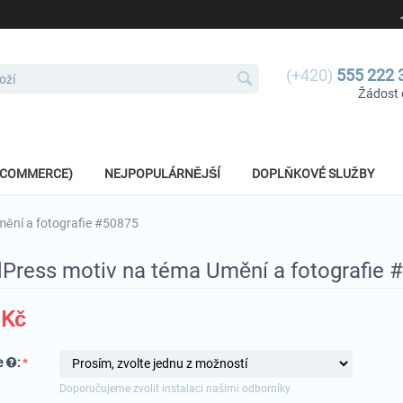
(+420)
555 222 
Žádost 
E-COMMERCE)
NEJPOPULÁRNĚJŠÍ
DOPLŇKOVÉ SLUŽBY
ění a fotografie #50875
Press motiv na téma Umění a fotografie 
Kč
e
:
Doporučujeme zvolit instalaci našimi odborníky