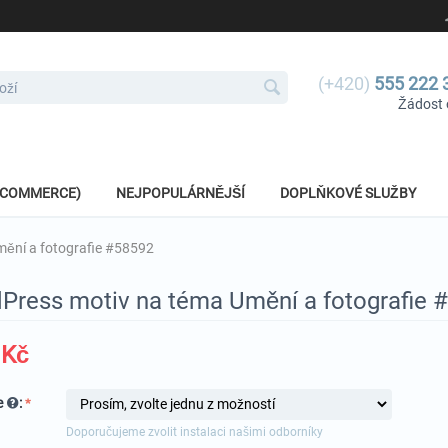
(+420)
555 222 
Žádost 
E-COMMERCE)
NEJPOPULÁRNĚJŠÍ
DOPLŇKOVÉ SLUŽBY
ění a fotografie #58592
Press motiv na téma Umění a fotografie 
Kč
e
:
Doporučujeme zvolit instalaci našimi odborníky