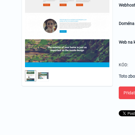
Webhost
Domén
Web na k
KÓD:
Toto zbo
Přidat