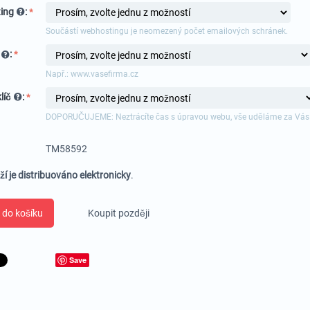
ing
:
Součástí webhostingu je neomezený počet emailových schránek.
a
:
Např.: www.vasefirma.cz
líč
:
DOPORUČUJEME: Neztrácíte čas s úpravou webu, vše uděláme za Vás
TM58592
ží je distribuováno elektronicky
.
 do košíku
Koupit později
Save