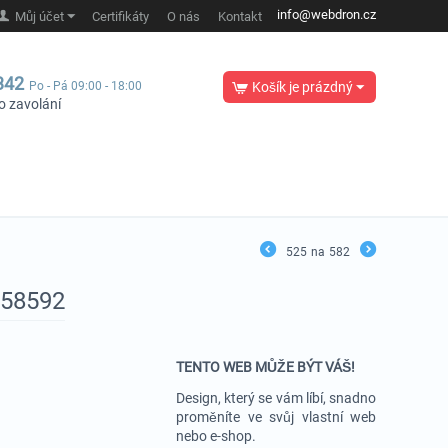
info@webdron.cz
Můj účet
Certifikáty
O nás
Kontakt
342
Po - Pá 09:00 - 18:00
Košík je prázdný
o zavolání
525
na
582
#58592
TENTO WEB MŮŽE BÝT VÁŠ!
Design, který se vám líbí, snadno
proměníte ve svůj vlastní web
nebo e-shop.