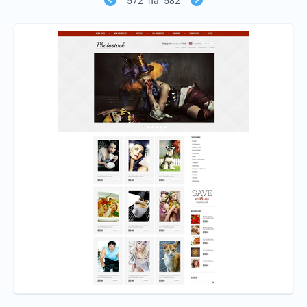
572
na
582