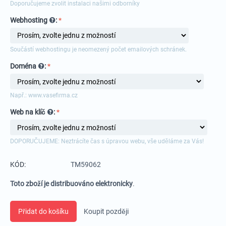
Doporučujeme zvolit instalaci našimi odborníky
Webhosting
:
Součástí webhostingu je neomezený počet emailových schránek.
Doména
:
Např.: www.vasefirma.cz
Web na klíč
:
DOPORUČUJEME: Neztrácíte čas s úpravou webu, vše uděláme za Vás!
KÓD:
TM59062
Toto zboží je distribuováno elektronicky
.
Přidat do košíku
Koupit později