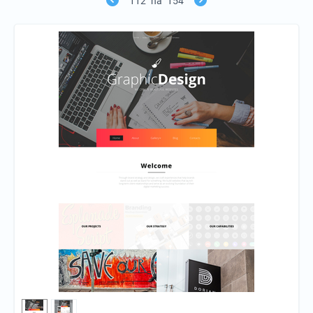
112
na
154