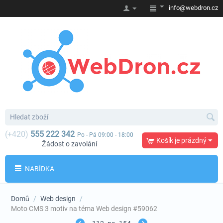
info@webdron.cz
(+420)
555 222 342
Po - Pá 09:00 - 18:00
Košík je prázdný
Žádost o zavolání
NABÍDKA
Domů
/
Web design
/
Moto CMS 3 motiv na téma Web design #59062