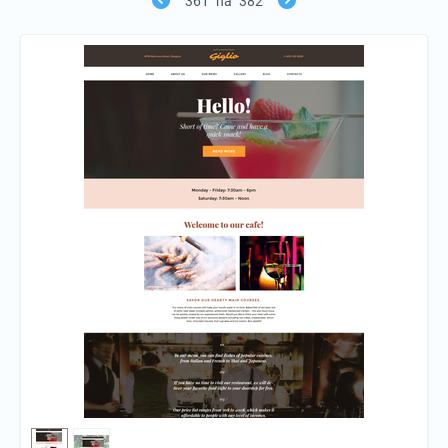
361
na
382