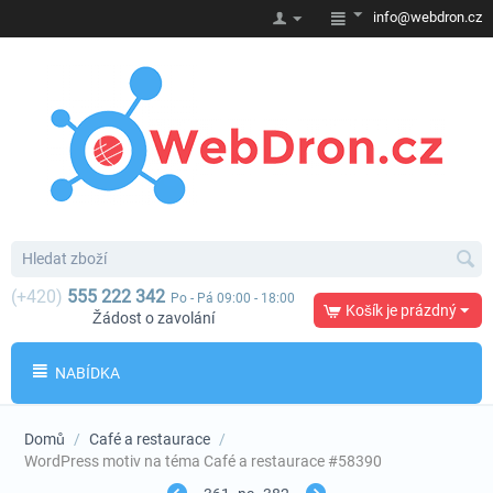
info@webdron.cz
(+420)
555 222 342
Po - Pá 09:00 - 18:00
Košík je prázdný
Žádost o zavolání
NABÍDKA
Domů
/
Café a restaurace
/
WordPress motiv na téma Café a restaurace #58390