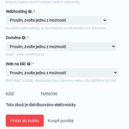
Doporučujeme zvolit instalaci našimi odborníky
Webhosting
:
Součástí webhostingu je neomezený počet emailových schránek.
Doména
:
Např.: www.vasefirma.cz
Web na klíč
:
DOPORUČUJEME: Neztrácíte čas s úpravou webu, vše uděláme za Vás!
KÓD:
TM58390
Toto zboží je distribuováno elektronicky
.
Přidat do košíku
Koupit později