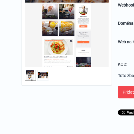
Webhost
Domén
Web na k
KÓD:
Toto zbo
Přidat