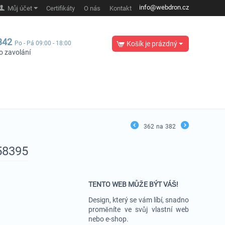
info@webdron.cz
Můj účet
Certifikáty
O nás
Kontakt
342
Po - Pá 09:00 - 18:00
Košík je prázdný
o zavolání
362
na
382
58395
TENTO WEB MŮŽE BÝT VÁŠ!
Design, který se vám líbí, snadno
proměníte ve svůj vlastní web
nebo e-shop.