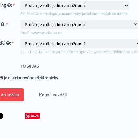
ing
:
Součástí webhostingu je neomezený počet emailových schránek.
a
:
Např.: www.vasefirma.cz
líč
:
DOPORUČUJEME: Neztrácíte čas s úpravou webu, vše uděláme za Vás
TM58395
ží je distribuováno elektronicky
.
 do košíku
Koupit později
Save