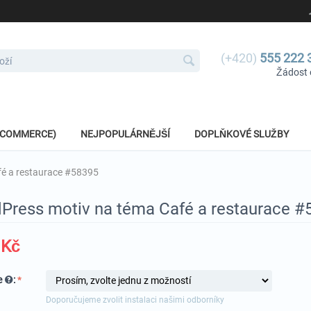
(+420)
555 222 
Žádost 
E-COMMERCE)
NEJPOPULÁRNĚJŠÍ
DOPLŇKOVÉ SLUŽBY
é a restaurace #58395
Press motiv na téma Café a restaurace #
Kč
e
:
Doporučujeme zvolit instalaci našimi odborníky