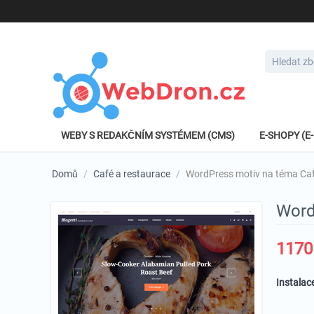
WEBY S REDAKČNÍM SYSTÉMEM (CMS)
E-SHOPY (
Domů
/
Café a restaurace
/
WordPress motiv na téma Caf
Word
1170
Instalac