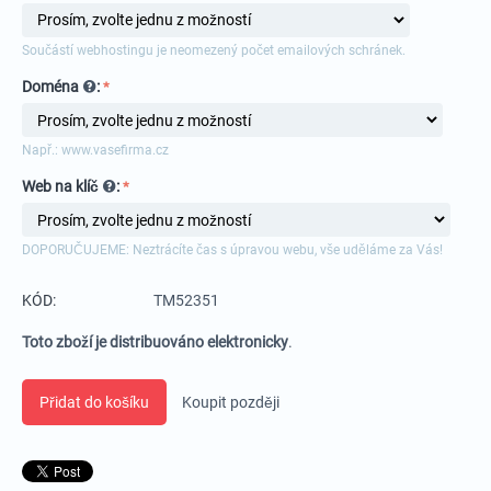
Součástí webhostingu je neomezený počet emailových schránek.
Doména
:
Např.: www.vasefirma.cz
Web na klíč
:
DOPORUČUJEME: Neztrácíte čas s úpravou webu, vše uděláme za Vás!
KÓD:
TM52351
Toto zboží je distribuováno elektronicky
.
Přidat do košíku
Koupit později