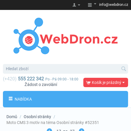
info@webdron.cz
(+420)
555 222 342
Po - Pá 09:00 - 18:00
Košík je prázdný
Žádost o zavolání
NABÍDKA
Domů
/
Osobní stránky
/
Moto CMS 3 motiv na téma Osobní stránky #52351