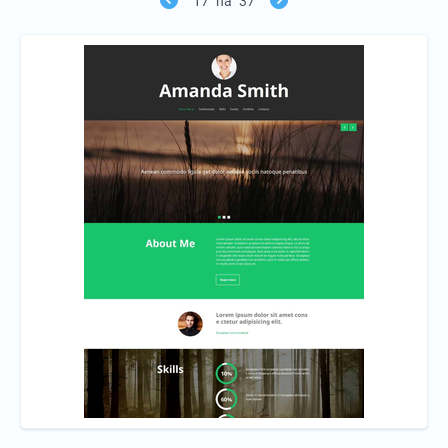
17
na
37