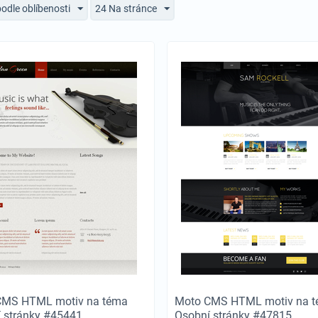
podle oblíbenosti
24 Na stránce
CMS HTML motiv na téma
Moto CMS HTML motiv na 
 stránky #45441
Osobní stránky #47815