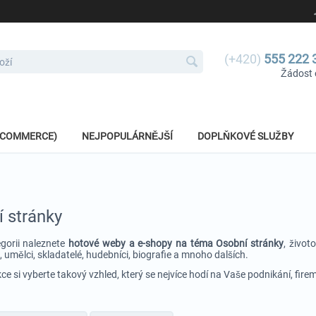
(+420)
555 222 
Žádost 
E-COMMERCE)
NEJPOPULÁRNĚJŠÍ
DOPLŇKOVÉ SLUŽBY
 stránky
egorii naleznete
hotové weby a e-shopy na téma Osobní stránky
, život
, umělci, skladatelé, hudebníci, biografie a mnoho dalších.
kce si vyberte takový vzhled, který se nejvíce hodí na Vaše podnikání, fire