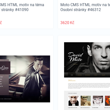
CMS HTML motiv na téma
Moto CMS HTML motiv na 
 stránky #41090
Osobní stránky #46312
č
3620
Kč