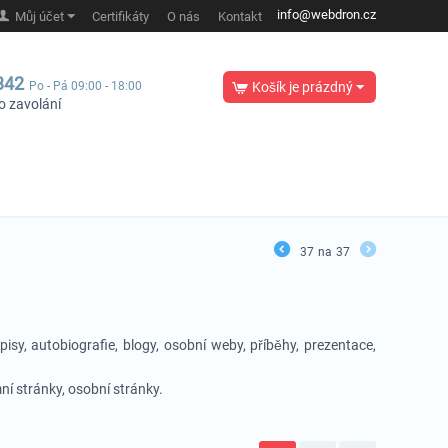
info@webdron.cz
Můj účet
Certifikáty
O nás
Kontakt
342
Po - Pá 09:00 - 18:00
Košík je prázdný
o zavolání
37
na
37
opisy, autobiografie, blogy, osobní weby, příběhy, prezentace,
mní stránky, osobní stránky.