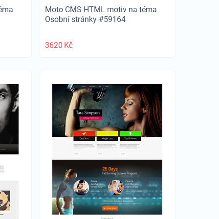
téma
Moto CMS HTML motiv na téma
Osobní stránky #59164
3620
Kč