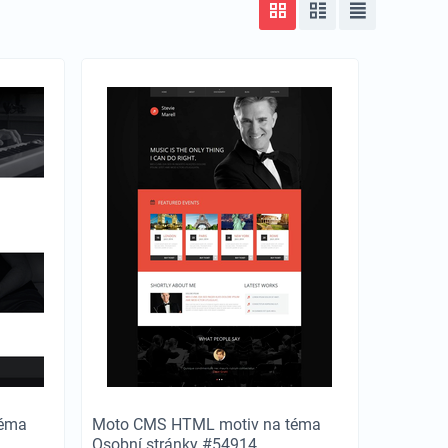
téma
Moto CMS HTML motiv na téma
Osobní stránky #54914