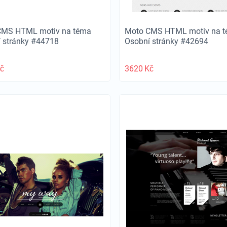
CMS HTML motiv na téma
Moto CMS HTML motiv na 
 stránky #44718
Osobní stránky #42694
č
3620
Kč