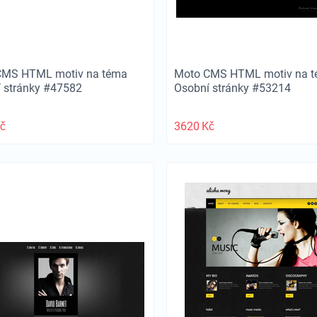
CMS HTML motiv na téma
Moto CMS HTML motiv na 
 stránky #47582
Osobní stránky #53214
č
3620
Kč