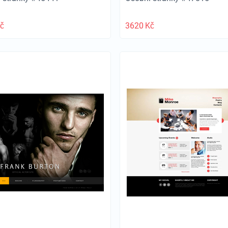
č
3620
Kč