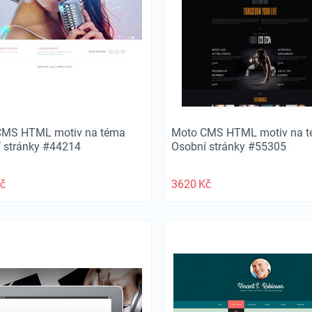
CMS HTML motiv na téma
Moto CMS HTML motiv na 
 stránky #44214
Osobní stránky #55305
č
3620
Kč