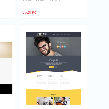
3620
Kč