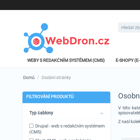
WEBY S REDAKČNÍM SYSTÉMEM (CMS)
E-SHOPY (
Domů
/
Osobní stránky
Osobní
FILTROVÁNÍ PRODUKTŮ
V této kat
Typ šablony
spisovatelé
Z naší kole
Drupal - web s redakčním systémem
(CMS)