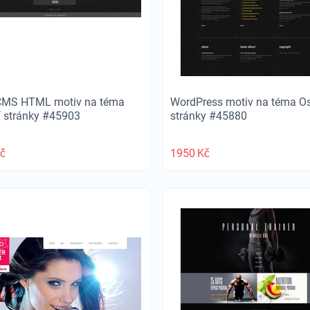
CMS HTML motiv na téma
WordPress motiv na téma O
 stránky #45903
stránky #45880
č
1950
Kč