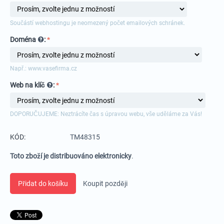
Součástí webhostingu je neomezený počet emailových schránek.
Doména
:
Např.: www.vasefirma.cz
Web na klíč
:
DOPORUČUJEME: Neztrácíte čas s úpravou webu, vše uděláme za Vás!
KÓD:
TM48315
Toto zboží je distribuováno elektronicky
.
Přidat do košíku
Koupit později