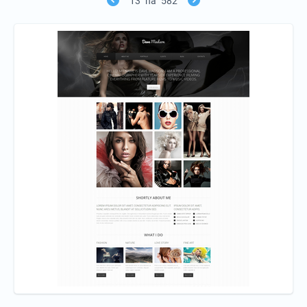
13
na
582