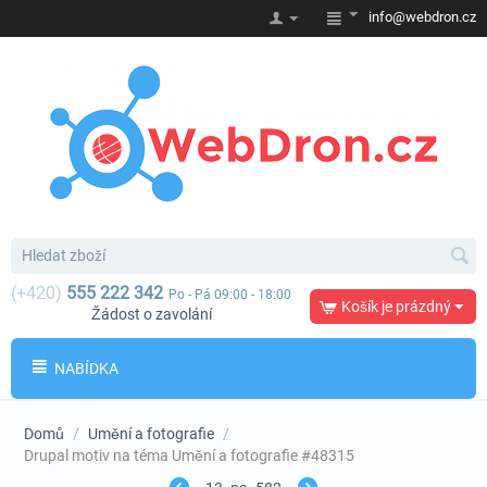
info@webdron.cz
(+420)
555 222 342
Po - Pá 09:00 - 18:00
Košík je prázdný
Žádost o zavolání
NABÍDKA
Domů
/
Umění a fotografie
/
Drupal motiv na téma Umění a fotografie #48315