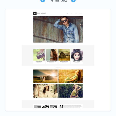
14
na
582