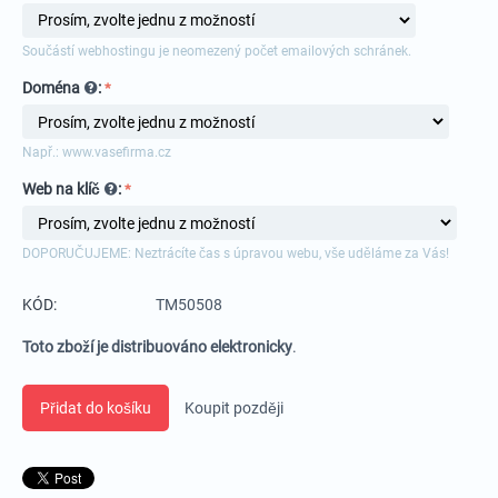
Součástí webhostingu je neomezený počet emailových schránek.
Doména
:
Např.: www.vasefirma.cz
Web na klíč
:
DOPORUČUJEME: Neztrácíte čas s úpravou webu, vše uděláme za Vás!
KÓD:
TM50508
Toto zboží je distribuováno elektronicky
.
Přidat do košíku
Koupit později