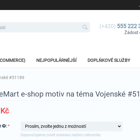
(+420)
555 222 
Žádost 
E-COMMERCE)
NEJPOPULÁRNĚJŠÍ
DOPLŇKOVÉ SLUŽBY
enské #51189
ueMart e-shop motiv na téma Vojenské #5
Kč
e
:
Doporučujeme zvolit instalaci našimi odborníky