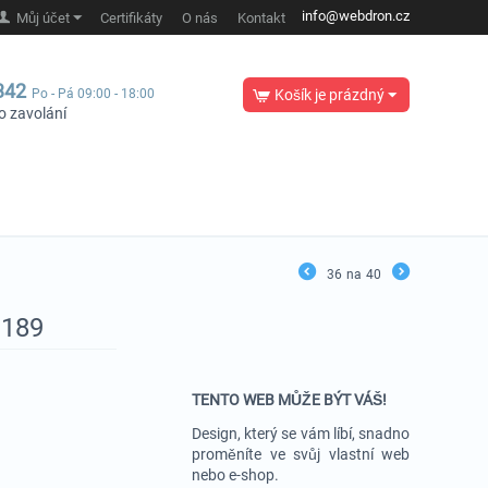
info@webdron.cz
Můj účet
Certifikáty
O nás
Kontakt
342
Po - Pá 09:00 - 18:00
Košík je prázdný
o zavolání
36
na
40
1189
TENTO WEB MŮŽE BÝT VÁŠ!
Design, který se vám líbí, snadno
proměníte ve svůj vlastní web
nebo e-shop.