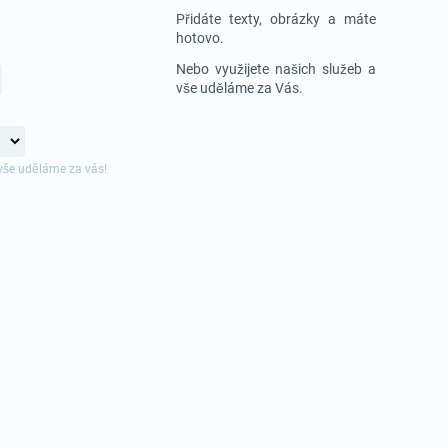
Přidáte texty, obrázky a máte
hotovo.
Nebo využijete našich služeb a
vše uděláme za Vás.
vše uděláme za vás!