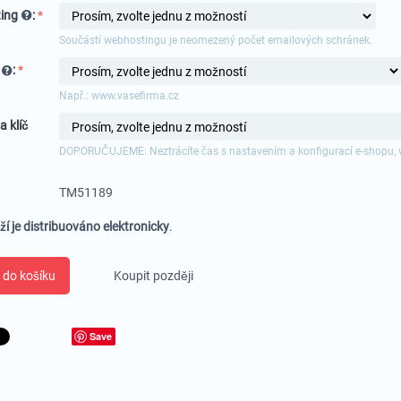
ing
:
Součástí webhostingu je neomezený počet emailových schránek.
a
:
Např.: www.vasefirma.cz
a klíč
DOPORUČUJEME: Neztrácíte čas s nastavením a konfigurací e-shopu, 
TM51189
ží je distribuováno elektronicky
.
 do košíku
Koupit později
Save