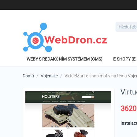
WEBY S REDAKČNÍM SYSTÉMEM (CMS)
E-SHOPY (
Domů
/
Vojenské
/
VirtueMart e-shop motiv na téma Voj
Virt
3620
Instalac