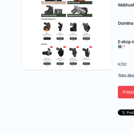
Webhost
Domén
E-shop n
:
KÓD:
Toto zbo
Přidat