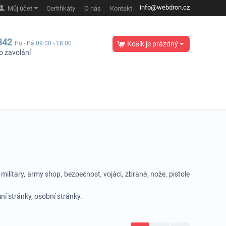
info@webdron.cz
Můj účet
Certifikáty
O nás
Kontakt
342
Po - Pá 09:00 - 18:00
Košík je prázdný
o zavolání
ilitary, army shop, bezpečnost, vojáci, zbraně, nože, pistole
mní stránky, osobní stránky.