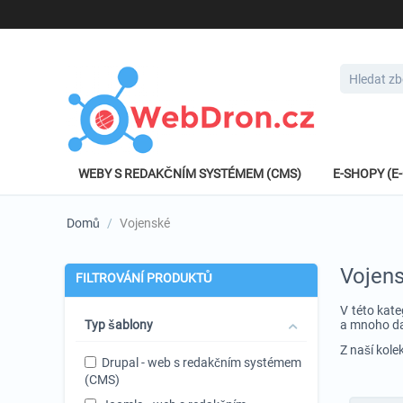
WEBY S REDAKČNÍM SYSTÉMEM (CMS)
E-SHOPY (
Domů
/
Vojenské
Vojen
FILTROVÁNÍ PRODUKTŮ
V této kate
Typ šablony
a mnoho da
Z naší kole
Drupal - web s redakčním systémem
(CMS)