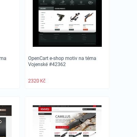
éma
OpenCart e-shop motiv na téma
Vojenské #42362
2320
Kč