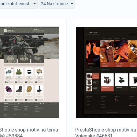
podle oblíbenosti
24 Na stránce
Shop e-shop motiv na téma
PrestaShop e-shop motiv na
ské #53884
Vojenské #46631