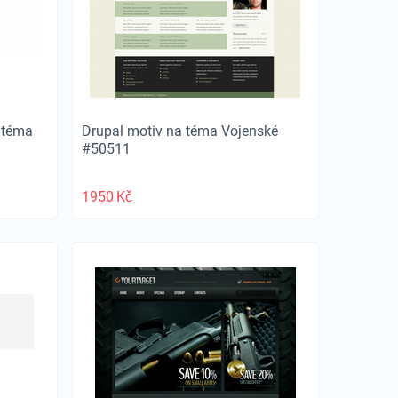
 téma
Drupal motiv na téma Vojenské
#50511
1950
Kč