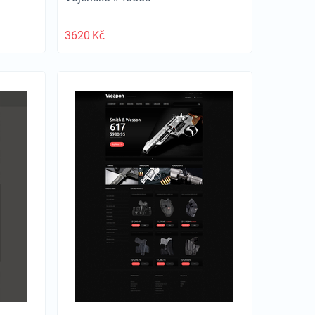
3620
Kč