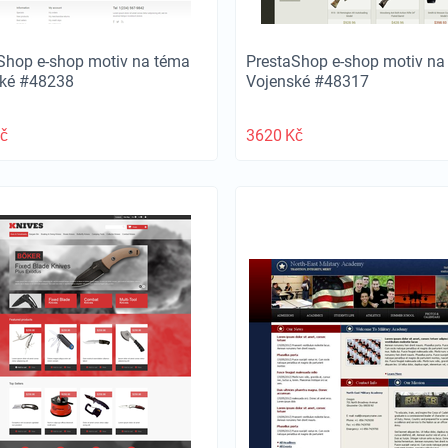
Shop e-shop motiv na téma
PrestaShop e-shop motiv na
ské #48238
Vojenské #48317
č
3620
Kč