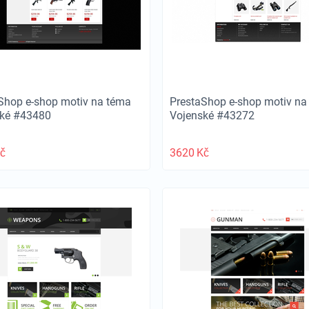
Shop e-shop motiv na téma
PrestaShop e-shop motiv na
ské #43480
Vojenské #43272
č
3620
Kč