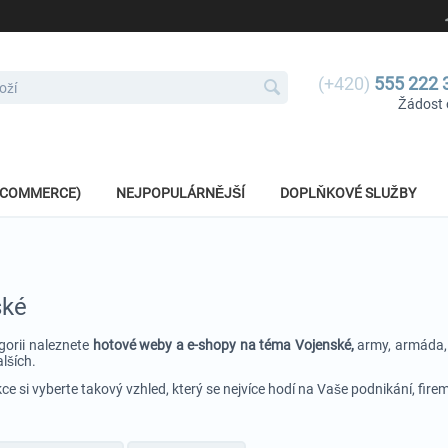
(+420)
555 222 
Žádost 
E-COMMERCE)
NEJPOPULÁRNĚJŠÍ
DOPLŇKOVÉ SLUŽBY
ské
gorii naleznete
hotové weby a e-shopy na téma Vojenské,
army, armáda, m
lších.
kce si vyberte takový vzhled, který se nejvíce hodí na Vaše podnikání, fire