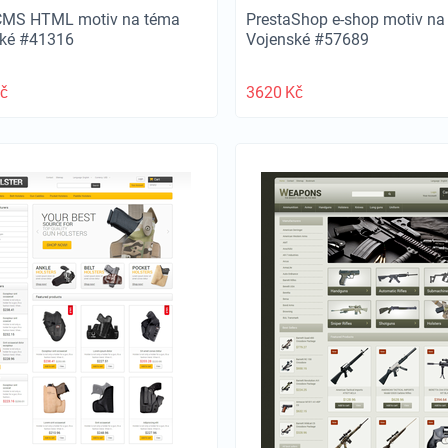
CMS HTML motiv na téma
PrestaShop e-shop motiv na
ské #41316
Vojenské #57689
č
3620
Kč