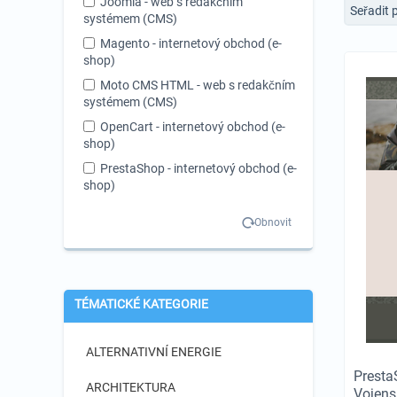
Joomla - web s redakčním
Seřadit 
systémem (CMS)
Magento - internetový obchod (e-
shop)
Moto CMS HTML - web s redakčním
systémem (CMS)
OpenCart - internetový obchod (e-
shop)
PrestaShop - internetový obchod (e-
shop)
VirtueMart - internetový obchod (e-
Obnovit
shop)
WooCommerce - internetový
obchod (e-shop)
Zen Cart - internetový obchod (e-
TÉMATICKÉ KATEGORIE
shop)
ALTERNATIVNÍ ENERGIE
Presta
ARCHITEKTURA
Vojen