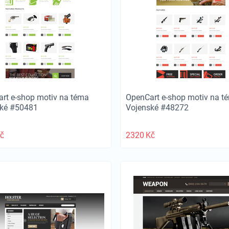
rt e-shop motiv na téma
OpenCart e-shop motiv na t
ské #50481
Vojenské #48272
č
2320
Kč