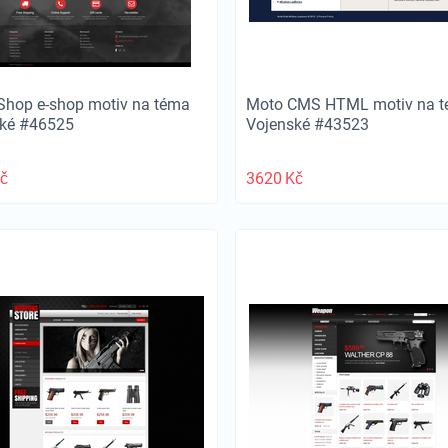
Shop e-shop motiv na téma
Moto CMS HTML motiv na 
ské #46525
Vojenské #43523
č
3620
Kč