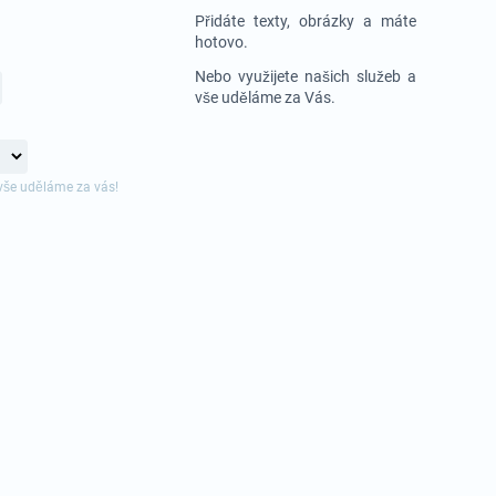
Přidáte texty, obrázky a máte
hotovo.
Nebo využijete našich služeb a
vše uděláme za Vás.
vše uděláme za vás!