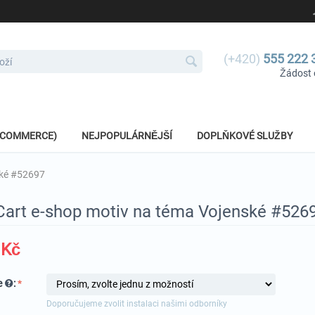
(+420)
555 222 
Žádost 
E-COMMERCE)
NEJPOPULÁRNĚJŠÍ
DOPLŇKOVÉ SLUŽBY
ské #52697
Cart e-shop motiv na téma Vojenské #526
Kč
e
:
Doporučujeme zvolit instalaci našimi odborníky