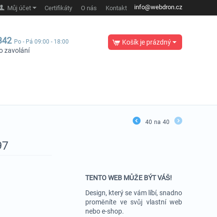
info@webdron.cz
Můj účet
Certifikáty
O nás
Kontakt
342
Po - Pá 09:00 - 18:00
Košík je prázdný
o zavolání
40
na
40
97
TENTO WEB MŮŽE BÝT VÁŠ!
Design, který se vám líbí, snadno
proměníte ve svůj vlastní web
nebo e-shop.