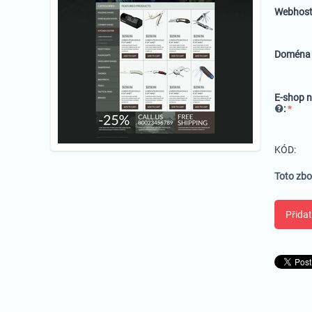
Webhost
Domén
E-shop n
:
KÓD:
Toto zbo
Přidat