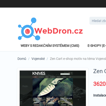
WEBY S REDAKČNÍM SYSTÉMEM (CMS)
E-SHOPY (
Domů
/
Vojenské
/
Zen Cart e-shop motiv na téma Vojen
Zen 
3620
Instalac