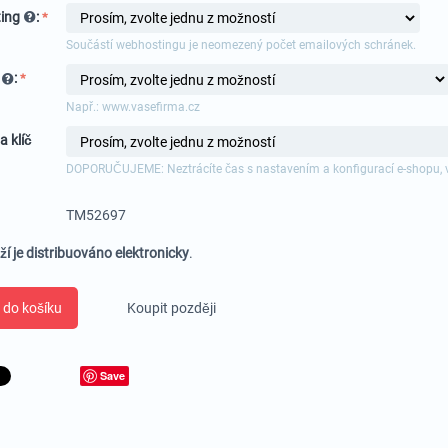
ing
:
Součástí webhostingu je neomezený počet emailových schránek.
a
:
Např.: www.vasefirma.cz
a klíč
DOPORUČUJEME: Neztrácíte čas s nastavením a konfigurací e-shopu, 
TM52697
ží je distribuováno elektronicky
.
 do košíku
Koupit později
Save