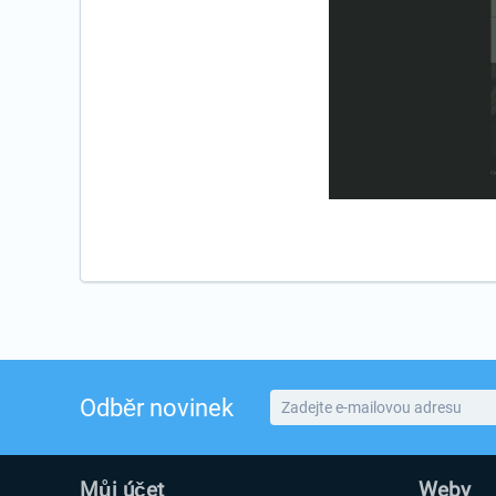
Odběr novinek
Můj účet
Weby