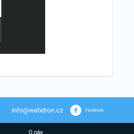
info@webdron.cz
Facebook
O nás