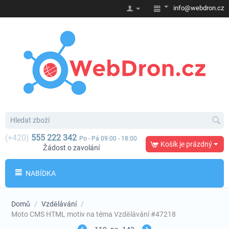
info@webdron.cz
(+420)
555 222 342
Po - Pá 09:00 - 18:00
Košík je prázdný
Žádost o zavolání
NABÍDKA
Domů
/
Vzdělávání
/
Moto CMS HTML motiv na téma Vzdělávání #47218