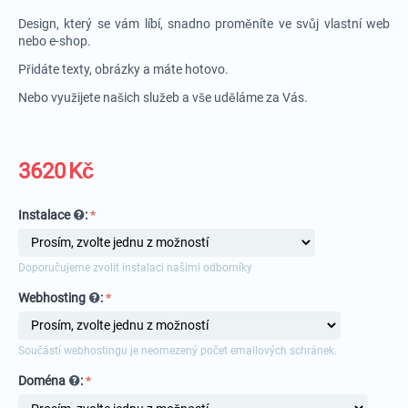
Design, který se vám líbí, snadno proměníte ve svůj vlastní web
nebo e-shop.
Přidáte texty, obrázky a máte hotovo.
Nebo využijete našich služeb a vše uděláme za Vás.
3620
Kč
Instalace
:
Doporučujeme zvolit instalaci našimi odborníky
Webhosting
:
Součástí webhostingu je neomezený počet emailových schránek.
Doména
: