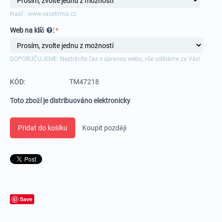
Např.: www.vasefirma.cz
Web na klíč
:
DOPORUČUJEME: Neztrácíte čas s úpravou webu, vše uděláme za Vás!
KÓD:
TM47218
Toto zboží je distribuováno elektronicky
.
Přidat do košíku
Koupit později
Save