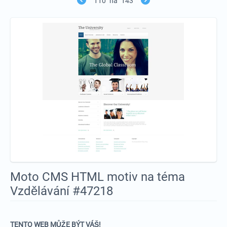
110
na
143
Moto CMS HTML motiv na téma
Vzdělávání #47218
TENTO WEB MŮŽE BÝT VÁŠ!