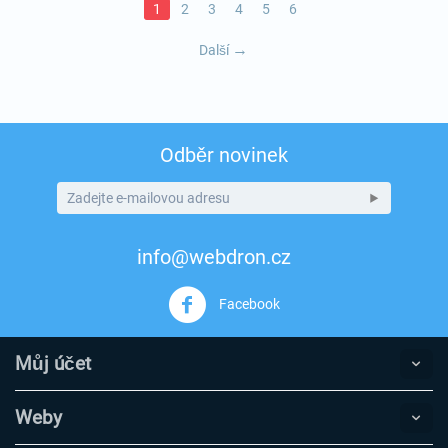
1
2
3
4
5
6
Další
Odběr novinek
info@webdron.cz
Facebook
Můj účet
Weby