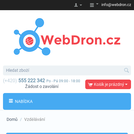
info@webdron.cz
(+420)
555 222 342
Po - Pá 09:00 - 18:00
Košík je prázdný
Žádost o zavolání
NABÍDKA
Domů
/
Vzdělávání