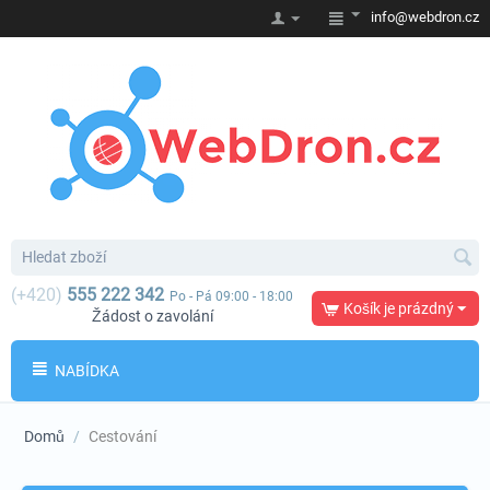
info@webdron.cz
(+420)
555 222 342
Po - Pá 09:00 - 18:00
Košík je prázdný
Žádost o zavolání
NABÍDKA
Domů
/
Cestování