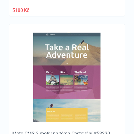
5180
Kč
Moto CMS 3 motiv na téma Cestování #53220