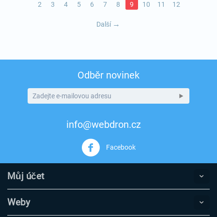
2
3
4
5
6
7
8
9
10
11
12
Další
Odběr novinek
info@webdron.cz
Facebook
Můj účet
Weby