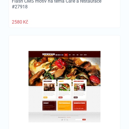
Flash CMS motiv na téma Café a restaurace
#27918
2580
Kč