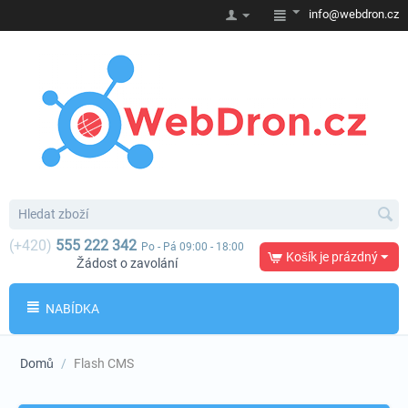
info@webdron.cz
(+420)
555 222 342
Po - Pá 09:00 - 18:00
Košík je prázdný
Žádost o zavolání
NABÍDKA
Domů
/
Flash CMS