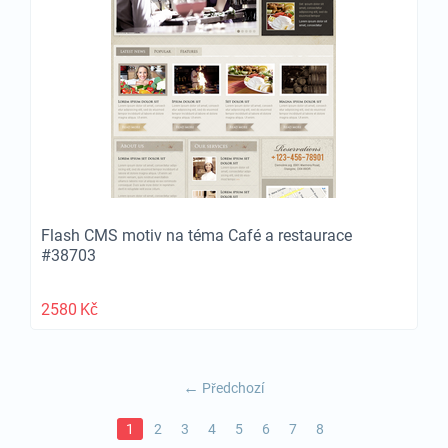
Flash CMS motiv na téma Café a restaurace
#38703
2580
Kč
Předchozí
1
2
3
4
5
6
7
8