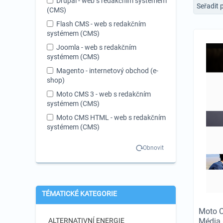
Drupal - web s redakčním systémem
Seřadit 
(CMS)
Flash CMS - web s redakčním
systémem (CMS)
Joomla - web s redakčním
systémem (CMS)
Magento - internetový obchod (e-
shop)
Moto CMS 3 - web s redakčním
systémem (CMS)
Moto CMS HTML - web s redakčním
systémem (CMS)
OpenCart - internetový obchod (e-
Obnovit
shop)
PrestaShop - internetový obchod (e-
shop)
VirtueMart - internetový obchod (e-
TÉMATICKÉ KATEGORIE
shop)
Moto 
WooCommerce - internetový
obchod (e-shop)
ALTERNATIVNÍ ENERGIE
Média