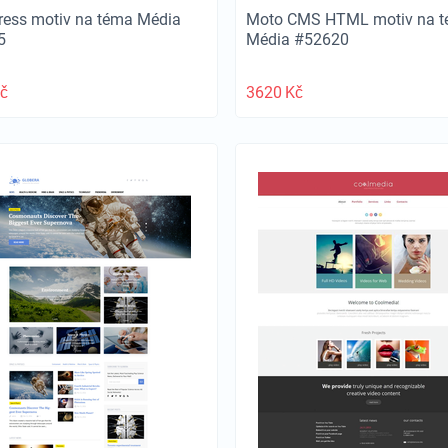
ess motiv na téma Média
Moto CMS HTML motiv na 
5
Média #52620
č
3620
Kč