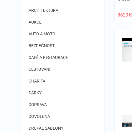
WordPress - web s redakčním
ARCHITEKTURA
systémem (CMS)
3620
K
Zen Cart - internetový obchod (e-
AUKCE
shop)
AUTO A MOTO
BEZPEČNOST
CAFÉ A RESTAURACE
CESTOVÁNÍ
CHARITA
DÁRKY
DOPRAVA
DOVOLENÁ
DRUPAL ŠABLONY