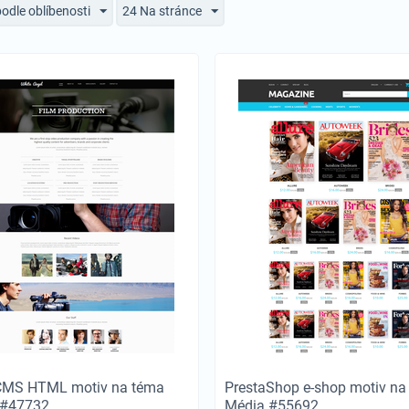
podle oblíbenosti
24 Na stránce
CMS HTML motiv na téma
PrestaShop e-shop motiv na
 #47732
Média #55692