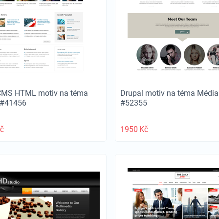
CMS HTML motiv na téma
Drupal motiv na téma Média
 #41456
#52355
č
1950
Kč