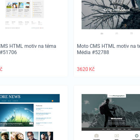
CMS HTML motiv na téma
Moto CMS HTML motiv na 
 #51706
Média #52788
č
3620
Kč