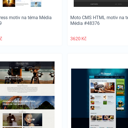
ess motiv na téma Média
Moto CMS HTML motiv na 
9
Média #48376
č
3620
Kč