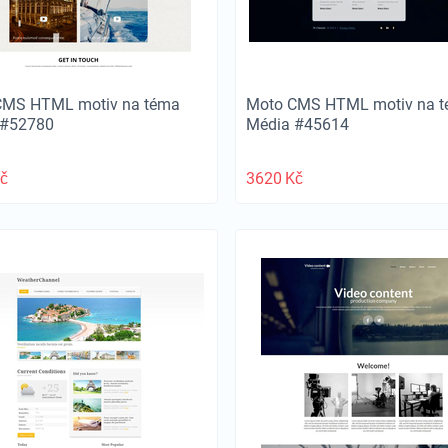
CMS HTML motiv na téma
Moto CMS HTML motiv na 
 #52780
Média #45614
č
3620
Kč