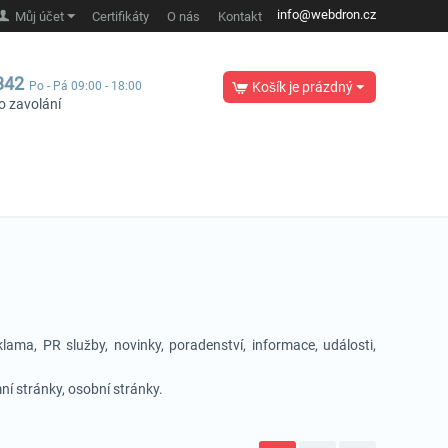
info@webdron.cz
Můj účet
Certifikáty
O nás
Kontakt
342
Po - Pá 09:00 - 18:00
Košík je prázdný
o zavolání
klama, PR služby, novinky, poradenství, informace, události,
mní stránky, osobní stránky.