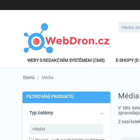
WEBY S REDAKČNÍM SYSTÉMEM (CMS)
E-SHOPY (
Domů
/
Média
Média
FILTROVÁNÍ PRODUKTŮ
V této kat
Typ šablony
zpravodajsk
Z naší kole