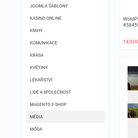
JOOMLA ŠABLONY
KASINO ONLINE
WordPr
#5845
KNIHY
1430
K
KOMUNIKACE
KRÁSA
KVĚTINY
LÉKAŘSTVÍ
LIDÉ A SPOLEČNOST
MAGENTO E-SHOP
MÉDIA
MÓDA