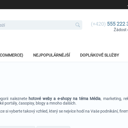
(+420)
555 222 
Žádost 
E-COMMERCE)
NEJPOPULÁRNĚJŠÍ
DOPLŇKOVÉ SLUŽBY
egorii naleznete
hotové weby a e-shopy na téma Média
, marketing, re
é portály, časopisy, blogy a mnoho dalších.
kce si vyberte takový vzhled, který se nejvíce hodí na Vaše podnikání, fire