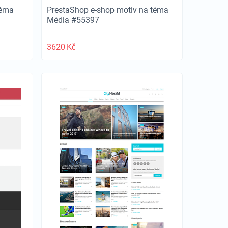
téma
PrestaShop e-shop motiv na téma
Média #55397
3620
Kč