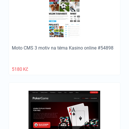
Moto CMS 3 motiv na téma Kasino online #54898
5180
Kč