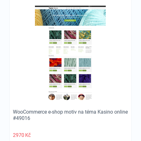
WooCommerce e-shop motiv na téma Kasino online
#49016
2970
Kč