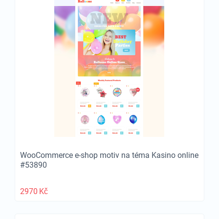
WooCommerce e-shop motiv na téma Kasino online
#53890
2970
Kč