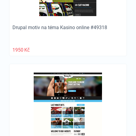
Drupal motiv na téma Kasino online #49318
1950
Kč