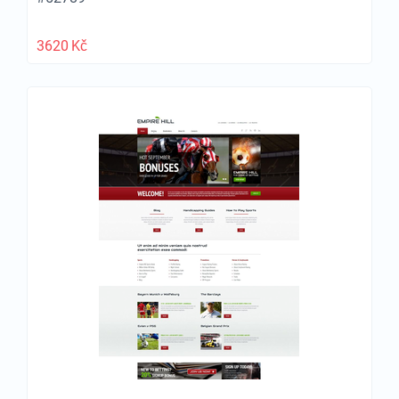
3620
Kč