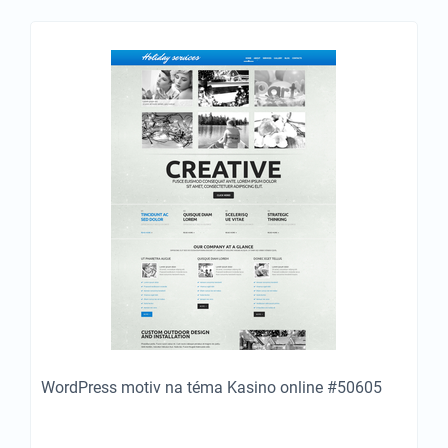
WordPress motiv na téma Kasino online #50605