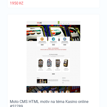
1950
Kč
Moto CMS HTML motiv na téma Kasino online
#52789