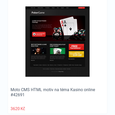
Moto CMS HTML motiv na téma Kasino online
#42691
3620
Kč