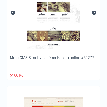
Moto CMS 3 motiv na téma Kasino online #59277
5180
Kč