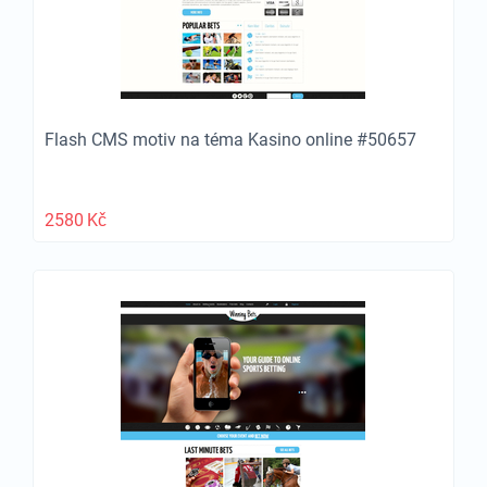
Flash CMS motiv na téma Kasino online #50657
2580
Kč