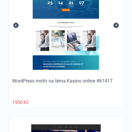
WordPress motiv na téma Kasino online #61417
1950
Kč