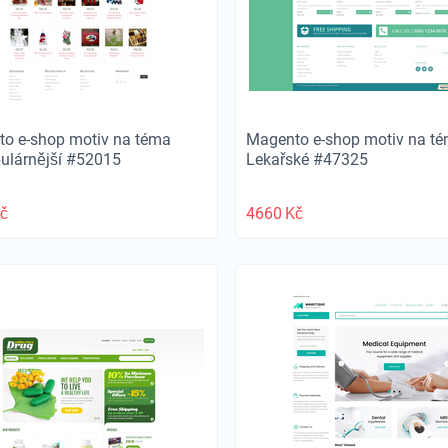
o e-shop motiv na téma
Magento e-shop motiv na t
ulárnější #52015
Lekařské #47325
č
4660
Kč