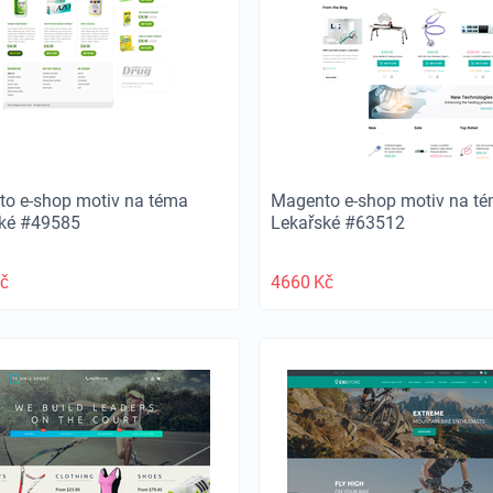
o e-shop motiv na téma
Magento e-shop motiv na t
ské #49585
Lekařské #63512
č
4660
Kč