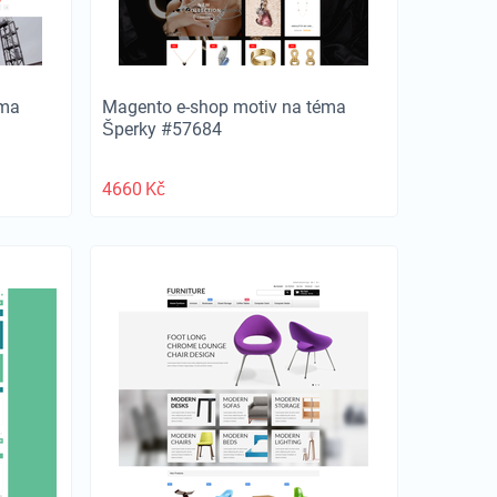
éma
Magento e-shop motiv na téma
Šperky #57684
4660
Kč