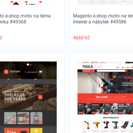
o e-shop motiv na téma
Magento e-shop motiv na t
onika #49368
Interiér a nábytek #49586
č
4660
Kč