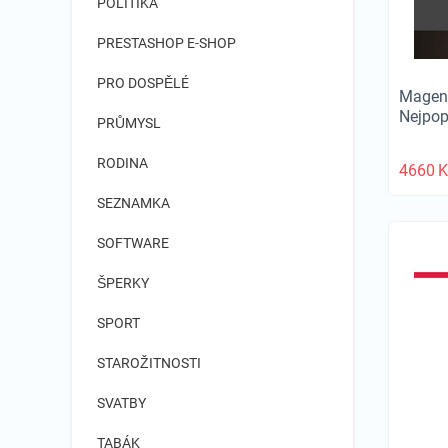
POLITIKA
PRESTASHOP E-SHOP
PRO DOSPĚLÉ
Magent
Nejpop
PRŮMYSL
RODINA
4660
K
SEZNAMKA
SOFTWARE
ŠPERKY
SPORT
STAROŽITNOSTI
SVATBY
TABÁK