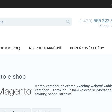
(+420)
555 222 
Žádost 
E-COMMERCE)
NEJPOPULÁRNĚJŠÍ
DOPLŇKOVÉ SLUŽBY
to e-shop
V této kategorii naleznete
vš
echny webové šabl
kategorie - zaměření. Z naší kolekce si vyberte t
stránky, osobní stránky.