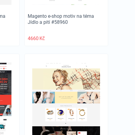
éma
Magento e-shop motiv na téma
Jídlo a pití #58960
4660
Kč