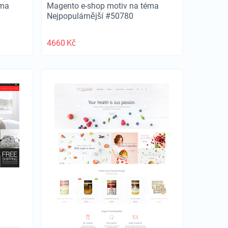
éma
Magento e-shop motiv na téma
Nejpopulárnější #50780
4660
Kč