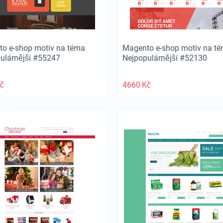
o e-shop motiv na téma
Magento e-shop motiv na t
ulárnější #55247
Nejpopulárnější #52130
č
4660
Kč