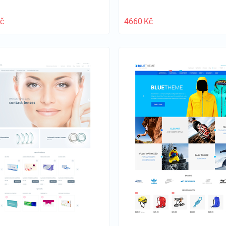
č
4660
Kč