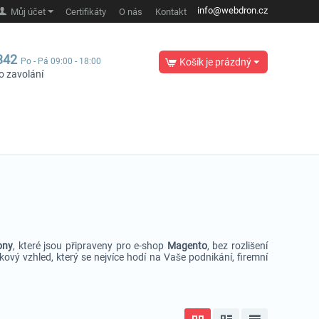
info@webdron.cz
Můj účet
Certifikáty
O nás
Kontakt
342
Po - Pá 09:00 - 18:00
Košík je prázdný
o zavolání
ony
, které jsou připraveny pro e-shop
Magento
, bez rozlišení
akový vzhled, který se nejvíce hodí na Vaše podnikání, firemní