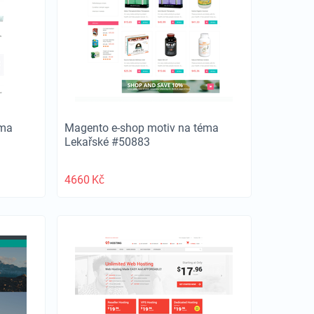
éma
Magento e-shop motiv na téma
Lekařské #50883
4660
Kč