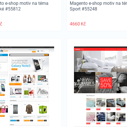
o e-shop motiv na téma
Magento e-shop motiv na t
ské #55812
Sport #55248
č
4660
Kč