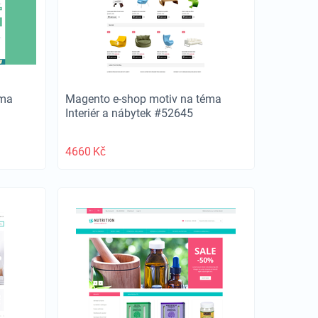
éma
Magento e-shop motiv na téma
Interiér a nábytek #52645
4660
Kč