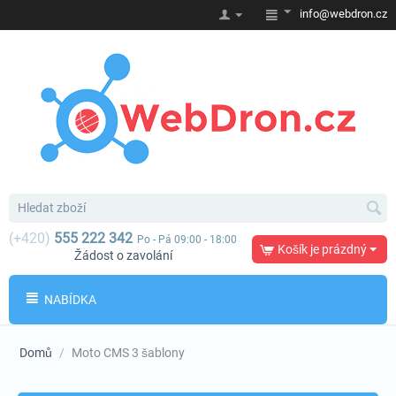
info@webdron.cz
(+420)
555 222 342
Po - Pá 09:00 - 18:00
Košík je prázdný
Žádost o zavolání
NABÍDKA
Domů
/
Moto CMS 3 šablony