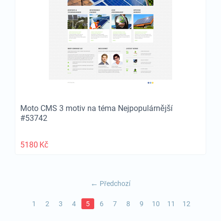
Moto CMS 3 motiv na téma Nejpopulárnější
#53742
5180
Kč
Předchozí
1
2
3
4
5
6
7
8
9
10
11
12