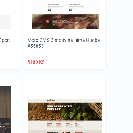
Sport
Moto CMS 3 motiv na téma Hudba
#55853
5180
Kč