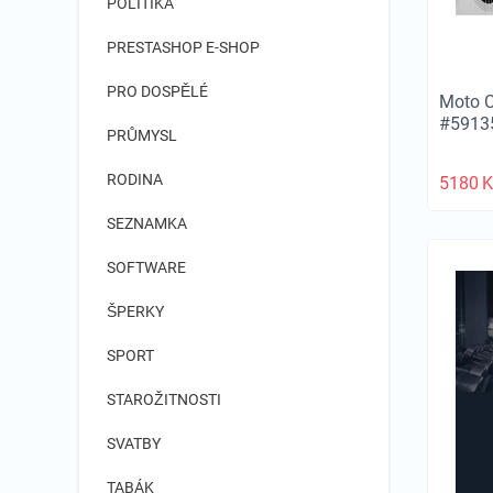
POLITIKA
PRESTASHOP E-SHOP
PRO DOSPĚLÉ
Moto 
#5913
PRŮMYSL
RODINA
5180
K
SEZNAMKA
SOFTWARE
ŠPERKY
SPORT
STAROŽITNOSTI
SVATBY
TABÁK