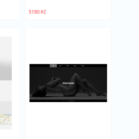
5180
Kč