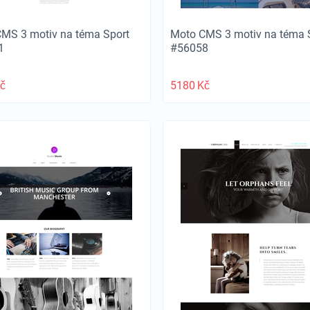
MS 3 motiv na téma Sport
Moto CMS 3 motiv na téma 
1
#56058
č
5180
Kč