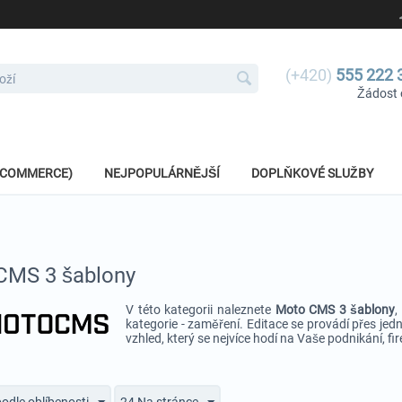
(+420)
555 222 
Žádost 
E-COMMERCE)
NEJPOPULÁRNĚJŠÍ
DOPLŇKOVÉ SLUŽBY
CMS 3 šablony
V této kategorii naleznete
Moto CMS 3 šablony
,
kategorie - zaměření. Editace se provádí přes jed
vzhled, který se nejvíce hodí na Vaše podnikání, fi
podle oblíbenosti
24 Na stránce