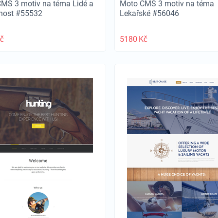
MS 3 motiv na téma Lidé a
Moto CMS 3 motiv na téma
nost #55532
Lekařské #56046
č
5180
Kč