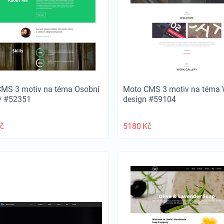
MS 3 motiv na téma Osobní
Moto CMS 3 motiv na téma
y #52351
design #59104
č
5180
Kč