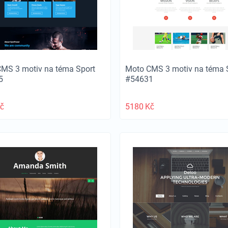
MS 3 motiv na téma Sport
Moto CMS 3 motiv na téma 
5
#54631
č
5180
Kč