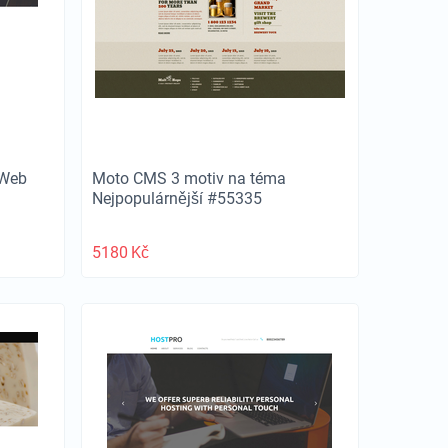
 Web
Moto CMS 3 motiv na téma
Nejpopulárnější #55335
5180
Kč