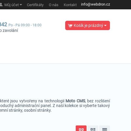
info@webdron.cz
Můj účet
Certifikáty
O nás
Kontakt
342
Po - Pá 09:00 - 18:00
Košík je prázdný
o zavolání
 které jsou vytvořeny na technologii
Moto CMS
, bez rozlišení
noduchý administrační panel. Z naší kolekce si vyberte takový
remní stránky, osobní stránky.