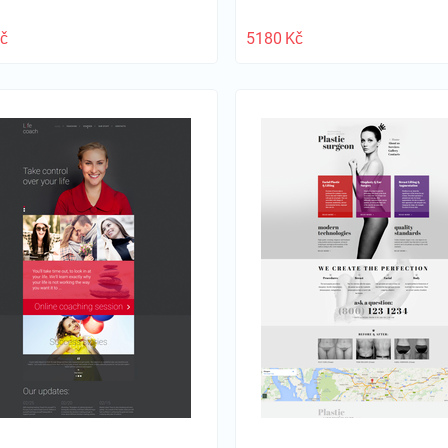
č
5180
Kč