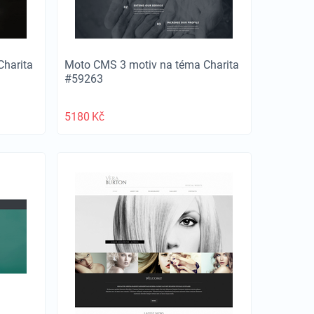
Charita
Moto CMS 3 motiv na téma Charita
#59263
5180
Kč