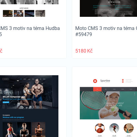
CMS 3 motiv na téma Hudba
Moto CMS 3 motiv na téma 
5
#59479
č
5180
Kč