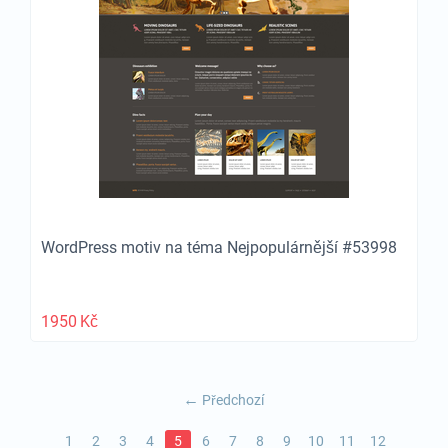
WordPress motiv na téma Nejpopulárnější #53998
1950
Kč
Předchozí
1
2
3
4
5
6
7
8
9
10
11
12