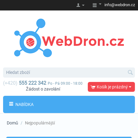
info@webdron.cz
(+420)
555 222 342
Po - Pá 09:00 - 18:00
Košík je prázdný
Žádost o zavolání
NABÍDKA
Domů
/
Nejpopulárnější