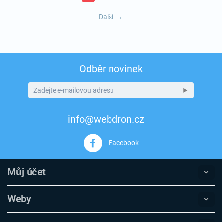
Další
Odběr novinek
info@webdron.cz
Facebook
Můj účet
Weby