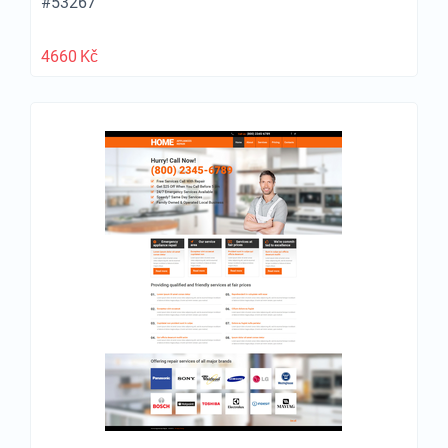
#53267
4660
Kč