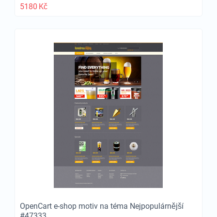
5180
Kč
OpenCart e-shop motiv na téma Nejpopulárnější
#47333