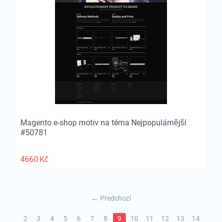
Magento e-shop motiv na téma Nejpopulárnější
#50781
4660
Kč
Předchozí
2
3
4
5
6
7
8
9
10
11
12
13
14