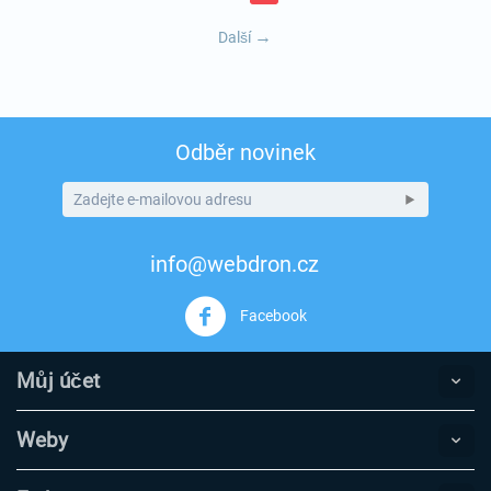
Další
Odběr novinek
info@webdron.cz
Facebook
Můj účet
Weby