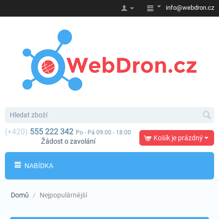
info@webdron.cz
(+420)
555 222 342
Po - Pá 09:00 - 18:00
Košík je prázdný
Žádost o zavolání
NABÍDKA
Domů
/
Nejpopulárnější