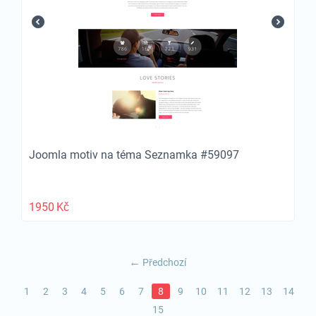
Joomla motiv na téma Seznamka #59097
1950
Kč
Předchozí
1
2
3
4
5
6
7
8
9
10
11
12
13
14
15