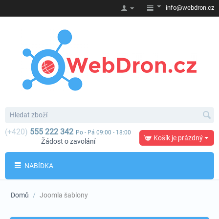
info@webdron.cz
(+420)
555 222 342
Po - Pá 09:00 - 18:00
Košík je prázdný
Žádost o zavolání
NABÍDKA
Domů
/
Joomla šablony