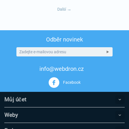
Další
Odběr novinek
info@webdron.cz
Facebook
Můj účet
Weby