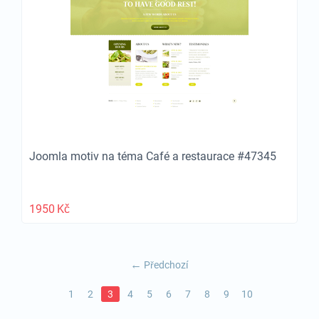
Joomla motiv na téma Café a restaurace #47345
1950
Kč
Předchozí
1
2
3
4
5
6
7
8
9
10