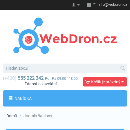
info@webdron.cz
(+420)
555 222 342
Po - Pá 09:00 - 18:00
Košík je prázdný
Žádost o zavolání
NABÍDKA
Domů
/
Joomla šablony