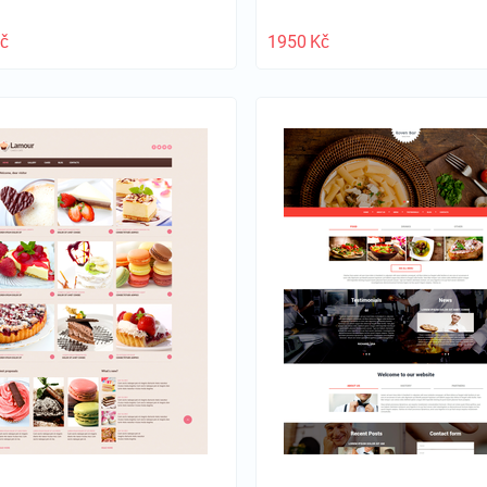
č
1950
Kč