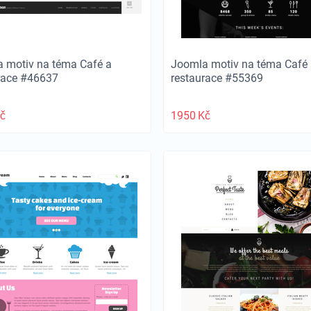
 motiv na téma Café a
Joomla motiv na téma Café 
race #46637
restaurace #55369
č
1950
Kč