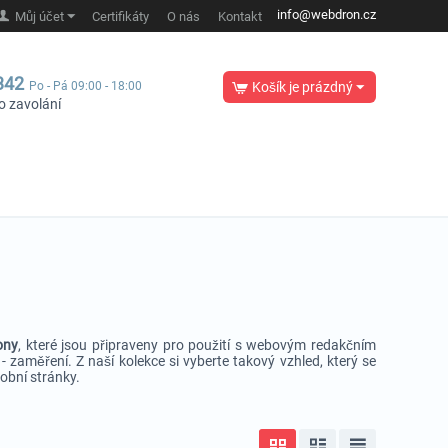
info@webdron.cz
Můj účet
Certifikáty
O nás
Kontakt
342
Po - Pá 09:00 - 18:00
Košík je prázdný
o zavolání
ony
, které jsou připraveny pro použití s webovým redakčním
e - zaměření. Z naší kolekce si vyberte takový vzhled, který se
sobní stránky.