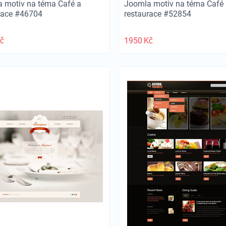
 motiv na téma Café a
Joomla motiv na téma Café 
race #46704
restaurace #52854
č
1950
Kč