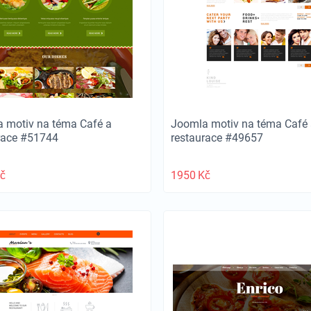
 motiv na téma Café a
Joomla motiv na téma Café 
race #51744
restaurace #49657
č
1950
Kč