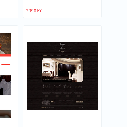
2990
Kč