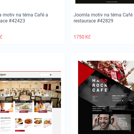
 motiv na téma Café a
Joomla motiv na téma Café 
race #42423
restaurace #42829
č
1750
Kč