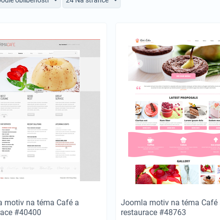
 motiv na téma Café a
Joomla motiv na téma Café 
race #40400
restaurace #48763