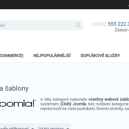
(+420)
555 222 
Žádost 
E-COMMERCE)
NEJPOPULÁRNĚJŠÍ
DOPLŇKOVÉ SLUŽBY
a šablony
V této kategorii naleznete
v
šechny webové šabl
systémem
(CMS) Joomla
, bez rozlišení kategori
nejvíce hodí na Vaše podnikání, firemní stránky, o
podle oblíbenosti
24 Na stránce