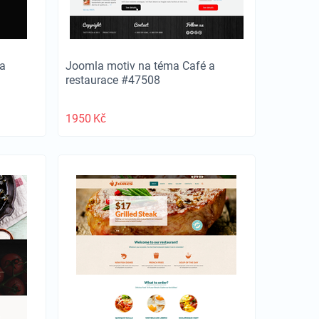
a
Joomla motiv na téma Café a
restaurace #47508
1950
Kč