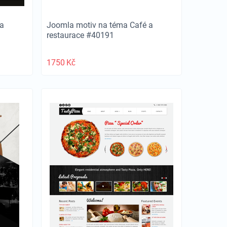
a
Joomla motiv na téma Café a
restaurace #40191
1750
Kč