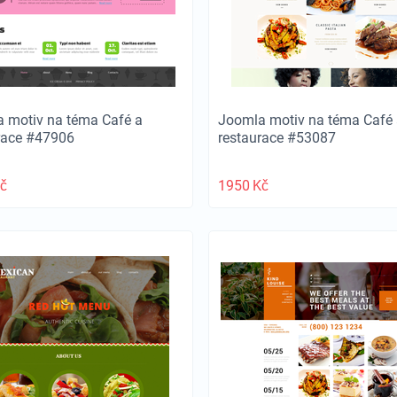
 motiv na téma Café a
Joomla motiv na téma Café 
race #47906
restaurace #53087
č
1950
Kč