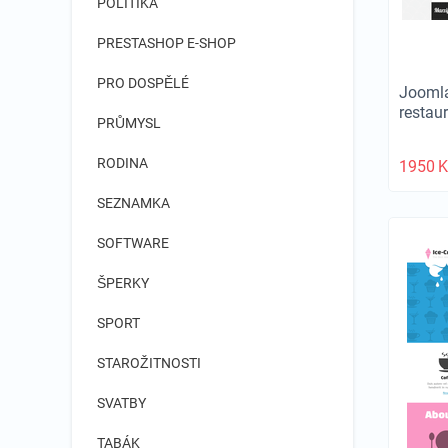
POLITIKA
PRESTASHOP E-SHOP
PRO DOSPĚLÉ
Joomla
restau
PRŮMYSL
RODINA
1950
K
SEZNAMKA
SOFTWARE
ŠPERKY
SPORT
STAROŽITNOSTI
SVATBY
TABÁK